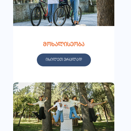
მოხალისეობა
იხილეთ ვრცლად