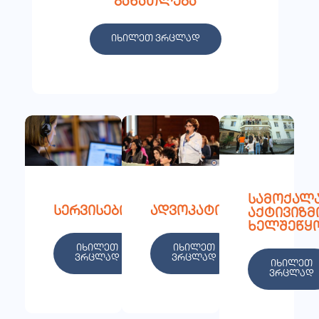
განათლება
იხილეთ ვრცლად
სამოქალ
სერვისები
ადვოკატირება
აქტივიზმ
ხელშეწყ
იხილეთ
იხილეთ
ვრცლად
ვრცლად
იხილეთ
ვრცლად