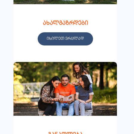
ახალგაზრდები
იხილეთ ვრცლად