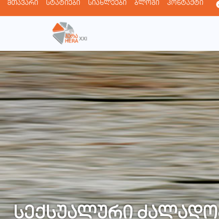
მთავარი
სტატიები
სიახლეები
ბლოგი
კონტაქტი
სექსუალური ძალადო